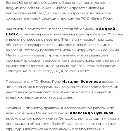
Более 280 делегатов обсудили обновление программных
документов объединения и избрали представителей на
внеочередной VII съезд. Ключевым вопросом повестки стало
согласование новой редакции программы РОО «Белая Русь».
Как отметил заместитель председателя объединения
Андрей
Басак
, прежняя версия документа не редактировалась с 2012 года,
и время потребовало перемен:
"Меняется мировой порядок,
общество и государство сталкиваются с новыми задачами и
вызовами, поэтому появляются новые инструменты их решения.
Мы выходим на съезд с принципиально новой редакцией
программы, которая выстроена как прямое отражение ключевых
приоритетов Программы социально-экономического развития
Беларуси на 2026–2030 годы и Директивы № 12".
Председатель МГО «Белая Русь»
Наталья Воронова
добавила,
что изменения в программных документах позволят обеспечить
внутреннюю устойчивость политической системы и укрепить
внешнюю защищенность государства.
Начальник главного управления идеологической работы и по
делам молодежи Мингорисполкома
Александр Лукьянов
высоко оценил работу актива. Он сообщил, что сегодня минская
организация объединяет более 61 тыс. человек, а ее первичные
структуры действуют на флагманских предприятиях и в