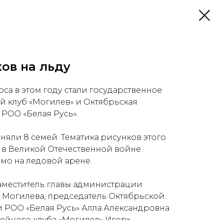
ов на льду
са в этом году стали государственное
 клуб «Могилев» и Октябрьская
РОО «Белая Русь».
няли 8 семей. Тематика рисунков этого
ы в Великой Отечественной войне.
мо на ледовой арене.
аместитель главы администрации
. Могилева, председатель Октябрьской
 РОО «Белая Русь» Алла Александровна
кейного клуба «Могилев» Игорь