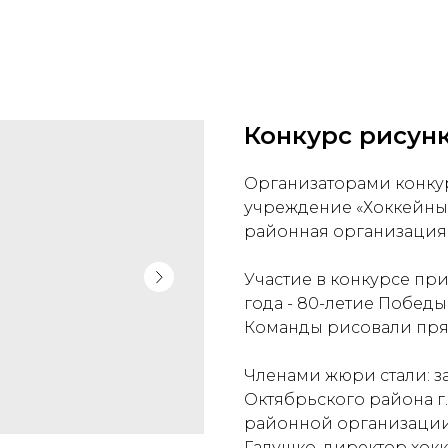
Конкурс рисунк
Организаторами конкур
учреждение «Хоккейный
районная организация 
Участие в конкурсе при
года - 80-летие Побед
Команды рисовали пря
Членами жюри стали: з
Октябрьского района г
районной организации
Галушко, директор хок