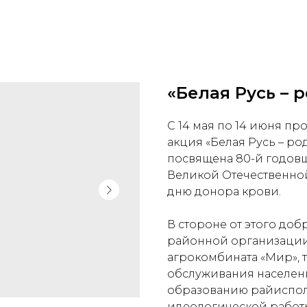
«Белая Русь – 
С 14 мая по 14 июня п
акция «Белая Русь – ро
посвящена 80-й годов
Великой Отечественно
дню донора крови.
В стороне от этого доб
районной организации 
агрокомбината «Мир»,
обслуживания населени
образованию райисполк
идеологической работ