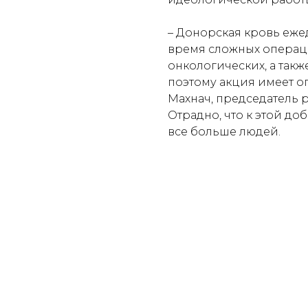
– Донорская кровь еже
время сложных операц
онкологических, а такж
поэтому акция имеет о
Махнач, председатель 
Отрадно, что к этой д
все больше людей.