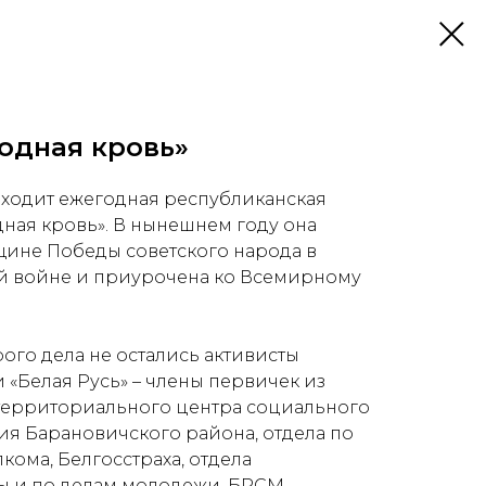
родная кровь»
роходит ежегодная республиканская
дная кровь». В нынешнем году она
щине Победы советского народа в
й войне и приурочена ко Всемирному
рого дела не остались активисты
«Белая Русь» – члены первичек из
 территориального центра социального
я Барановичского района, отдела по
ома, Белгосстраха, отдела
ы и по делам молодежи, БРСМ.