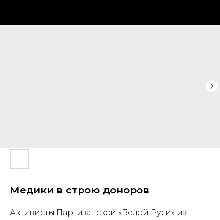
Медики в строю доноров
Активисты Партизанской «Белой Руси» из