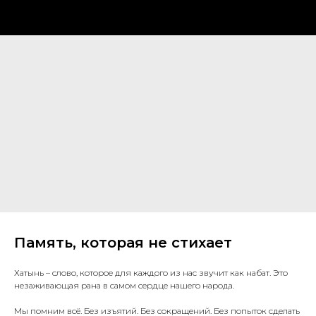
Память, которая не стихает
Хатынь – слово, которое для каждого из нас звучит как набат. Это
незаживающая рана в самом сердце нашего народа.
Мы помним всё. Без изъятий. Без сокращений. Без попыток сделать