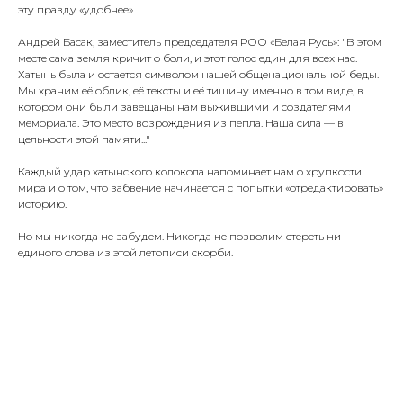
эту правду «удобнее».
Андрей Басак, заместитель председателя РОО «Белая Русь»:
"В этом
месте сама земля кричит о боли, и этот голос един для всех нас.
Хатынь была и остается символом нашей общенациональной беды.
Мы храним её облик, её тексты и её тишину именно в том виде, в
котором они были завещаны нам выжившими и создателями
мемориала. Это место возрождения из пепла. Наша сила — в
цельности этой памяти..."
Каждый удар хатынского колокола напоминает нам о хрупкости
мира и о том, что забвение начинается с попытки «отредактировать»
историю.
Но мы никогда не забудем. Никогда не позволим стереть ни
единого слова из этой летописи скорби.