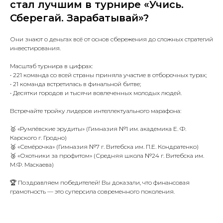
стал лучшим в турнире «Учись.
Сберегай. Зарабатывай»?
Они знают о деньгах всё от основ сбережения до сложных стратегий
инвестирования.
Масштаб турнира в цифрах:
• 221 команда со всей страны приняла участие в отборочных турах;
• 21 команда встретилась в финальной битве;
• Десятки городов и тысячи вовлеченных молодых людей.
Встречайте тройку лидеров интеллектуального марафона:
🥇 «Румлёвские эрудиты» (Гимназия №1 им. академика Е. Ф.
Карского г. Гродно)
🥈 «Семёрочка» (Гимназия №7 г. Витебска им. П.Е. Кондратенко)
🥉 «Охотники за профитом» (Средняя школа №24 г. Витебска им.
М.Ф. Маскаева)
🏆 Поздравляем победителей! Вы доказали, что финансовая
грамотность — это суперсила современного поколения.