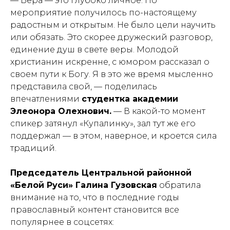
— Вера — это глубоко личное. Но
мероприятие получилось по-настоящему
радостным и открытым. Не было цели научить
или обязать. Это скорее дружеский разговор,
единение душ в свете веры. Молодой
христианин искренне, с юмором рассказал о
своем пути к Богу. Я в это же время мысленно
представила свой,
— поделилась
впечатлениями
студентка академии
Элеонора Олехнович.
— В какой-то момент
спикер затянул «Купалинку», зал тут же его
поддержал — в этом, наверное, и кроется сила
традиций.
Председатель Центральной районной
«Белой Руси» Галина Гузовская
обратила
внимание на то, что в последние годы
православный контент становится все
популярнее в соцсетях: