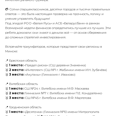
💳 Сотни старшеклассников, десятки городов и тысячи правильных
ответов — это была настоящая проверка на прочность, логику и
умение управлять будущим!
Под эгидой РОО «Белая Русь» и АСБ «Беларусбанк» в рамках
Всемирной недели финансов определились лучшие из лучших. Эти
ребята доказали: они знают о деньгах всё — от основ сбережения
до сложных стратегий инвестирования.
Встречайте триумфаторов, которые представят свои регионы в
Минске:
📍 Брестская область
🥇
1 место:
«Предел риска» (СШ деревни Знаменка)
🥈
2 место:
«Интеллект» (СШ №1 г. Жабинки имени И.Н. Зубачёва)
🥉
3 место:
«Акутаны» (Гимназия г. Иваново)
📍 Витебская область
🥇
1 место:
СШ №24 г. Витебска имени М.Ф. Маскаева
🥈
2 место:
Гимназия №7 г. Витебска имени П.Е. Кондратенко
🥉
3 место:
СШ №45 г. Витебска имени В.Ф. Маргелова
📍 Гродненская область
🥇
1 место:
«Десяточка» (Гимназия №10 имени Митрополита