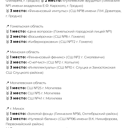
Филарета, г. Гродно) 🥈
2 место:
«Румлёвские эрудиты» (Гимназия
№1 имени академика Е.Ф. Карского, г. Гродно)
🥉
3 место:
«Финансовый импульс» (СШ №18 имени Л.М. Доватора,
г. Гродно)
📍 Гомельская область
🥇
1 место:
«Цена вопроса» (Гомельский городской лицей №1)
🥈
2 место:
«Восьмёрочка» (СШ №8 г. Гомеля)
🥉
3 место:
«Киберморковки» (СШ №72 г. Гомеля)
📍 Минская область
🥇
1 место:
«Финансовый феникс» (СШ №2 г. Смолевичи)
🥈
2 место:
«СчетЧист» (СШ №2 г. Копыля)
🥉
3 место:
«Интеллектуалы» (СШ №10 г. Слуцка и Замостокская
СШ Слуцкого района)
📍 Могилевская область
🥇
1 место:
СШ №25 г. Могилева
🥈
2 место:
СШ №5 г. Могилева
🥉
3 место:
СШ №41 г. Могилева
📍 г. Минск
🥇
1 место:
«Золотой фонд» (Гимназия №56, Октябрьский район)
🥈
2 место:
«Нулевой баланс» (СШ №196 имени В.К. Никифорова,
Первомайский район)