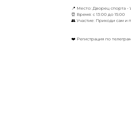
📍 Место: Дворец спорта - 
⏰ Время: с 13:00 до 15:00
👥 Участие: Приходи сам и 
❤️ Регистрация по телегра