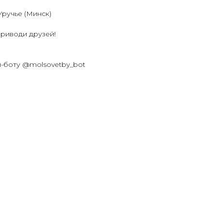
Уручье (Минск)
приводи друзей!
м-боту @molsovetby_bot