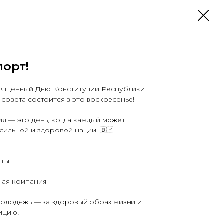
порт!
вященный Дню Конституции Республики
совета состоится в это воскресенье!
я — это день, когда каждый может
сильной и здоровой нации! 🇧🇾
еты
сная компания
молодежь — за здоровый образ жизни и
ицию!