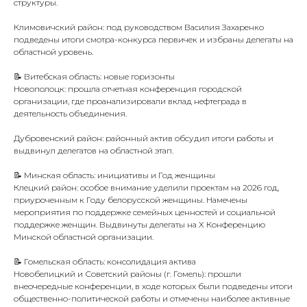
структуры.
Климовичский район: под руководством Василия Захаренко
подведены итоги смотра-конкурса первичек и избраны делегаты на
областной уровень.
📝 Витебская область: новые горизонты
Новополоцк: прошла отчетная конференция городской
организации, где проанализировали вклад нефтеграда в
деятельность объединения.
Дубровенский район: районный актив обсудил итоги работы и
выдвинул делегатов на областной этап.
📝 Минская область: инициативы и Год женщины
Клецкий район: особое внимание уделили проектам на 2026 год,
приуроченным к Году белорусской женщины. Намечены
мероприятия по поддержке семейных ценностей и социальной
поддержке женщин. Выдвинуты делегаты на X Конференцию
Минской областной организации.
📝 Гомельская область: консолидация актива
Новобелицкий и Советский районы (г. Гомель): прошли
внеочередные конференции, в ходе которых были подведены итоги
общественно-политической работы и отмечены наиболее активные