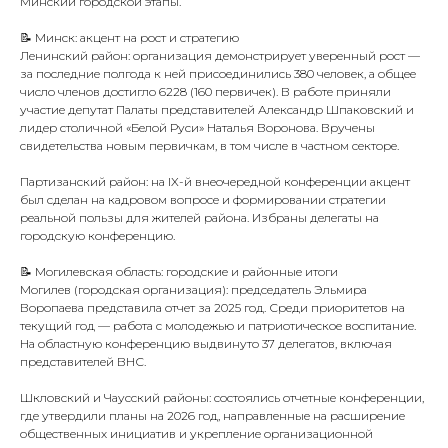
Минский городской этапы.
📝 Минск: акцент на рост и стратегию
Ленинский район: организация демонстрирует уверенный рост —
за последние полгода к ней присоединились 380 человек, а общее
число членов достигло 6228 (160 первичек). В работе приняли
участие депутат Палаты представителей Александр Шпаковский и
лидер столичной «Белой Руси» Наталья Воронова. Вручены
свидетельства новым первичкам, в том числе в частном секторе.
Партизанский район: на IX-й внеочередной конференции акцент
был сделан на кадровом вопросе и формировании стратегии
реальной пользы для жителей района. Избраны делегаты на
городскую конференцию.
📝 Могилевская область: городские и районные итоги
Могилев (городская организация): председатель Эльмира
Воропаева представила отчет за 2025 год. Среди приоритетов на
текущий год — работа с молодежью и патриотическое воспитание.
На областную конференцию выдвинуто 37 делегатов, включая
представителей ВНС.
Шкловский и Чаусский районы: состоялись отчетные конференции,
где утвердили планы на 2026 год, направленные на расширение
общественных инициатив и укрепление организационной