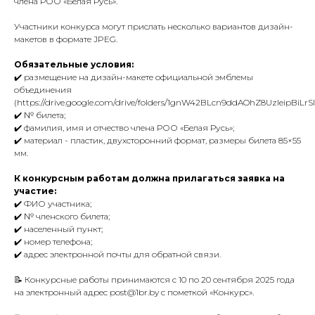
члена РОО «Белая Русь».
Участники конкурса могут прислать несколько вариантов дизайн-
макетов в формате JPЕG.
Обязательные условия:
✔️ размещение на дизайн-макете официальной эмблемы
объединения
(https://drive.google.com/drive/folders/1gnW42BLcn9ddAOhZ8UzIeipBiLrSI
✔️ № билета;
✔️ фамилия, имя и отчество члена РОО «Белая Русь»;
✔️ материал - пластик, двухсторонний формат, размеры билета 85×55
мм.
К конкурсным работам должна прилагаться заявка на
участие:
✔️ ФИО участника;
✔️ № членского билета;
✔️ населенный пункт;
✔️ номер телефона;
✔️ адрес электронной почты для обратной связи.
📝 Конкурсные работы принимаются с 10 по 20 сентября 2025 года
на электронный адрес post@1br.by с пометкой «Конкурс».