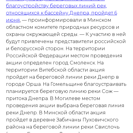
благоустройству береговых линий рек,
относящихся к бассейну Днепра, пройдет 6
июня
, —
проинформировали в Минском
областном комитете природных ресурсов и
охраны окружающей среды. —
К участию в ней
будут привлечены представители российской
и белорусской сторон. На территории
Российской Федерации местом проведения
акции определен город Смоленск. На
территории Витебской области акция
пройдет на береговой линии реки Днепр в
городе Орша. На Гомельщине благоустраивать
планируется береговую линию реки Сож —
притока Днепра. В Могилеве местом
проведения акции выбрана береговая линия
реки Днепр. В Минской области акция
пройдет в деревне Забичаны Пуховичского
района на береговой линии реки Свислочь