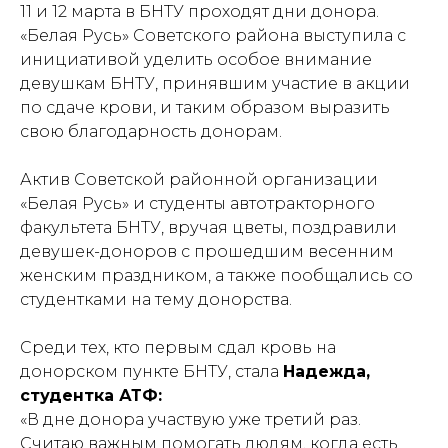
11 и 12 марта в БНТУ проходят дни донора.
«Белая Русь» Советского района выступила с
инициативой уделить особое внимание
девушкам БНТУ, принявшим участие в акции
по сдаче крови, и таким образом выразить
свою благодарность донорам.
Актив Советской районной организации
«Белая Русь» и студенты автотракторного
факультета БНТУ, вручая цветы, поздравили
девушек-доноров с прошедшим весенним
женским праздником, а также пообщались со
студентками на тему донорства.
Среди тех, кто первым сдал кровь на
донорском пункте БНТУ, стала
Надежда,
студентка АТФ:
«В дне донора участвую уже третий раз.
Считаю важным помогать людям, когда есть