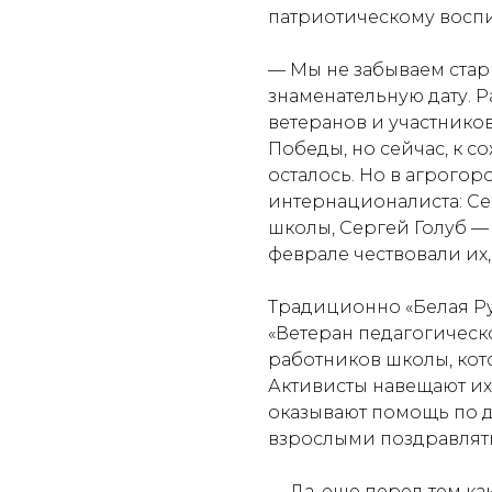
патриотическому воспи
— Мы не забываем стар
знаменательную дату. 
ветеранов и участнико
Победы, но сейчас, к с
осталось. Но в агрогор
интернационалиста: С
школы, Сергей Голуб —
феврале чествовали их
Традиционно «Белая Ру
«Ветеран педагогическо
работников школы, кот
Активисты навещают их 
оказывают помощь по до
взрослыми поздравлять
— Да, еще перед тем ка