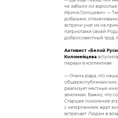
не забыли ли взрослые 
Ирина Голоцевич.
— Та
добрыми, отзывчивыми,
встречи учат их на пр
патриотами своей Роди
добросовестный труд п
Активист «Белой Руси
Коломейцева
вступила
первых в коллективе:
— Очень рада, что наша
общереспубликанских, 
реализует местные ини
землякам. Важно, что 
Старшее поколение аг
с нетерпением ждет юны
встречает. Людям в воз