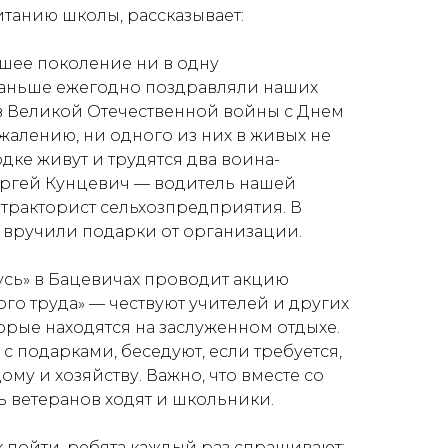
танию школы, рассказывает:
шее поколение ни в одну
Раньше ежегодно поздравляли наших
в Великой Оте­чественной войны с Днем
ожалению, ни одного из них в живых не
одке живут и трудятся два воина-
ергей Кунцевич — водитель нашей
 тракторист сельхозпредприятия. В
, вручили подарки от организации.
сь» в Бацевичах проводит акцию
го труда» — чествуют учителей и других
орые находятся на заслуженном отдыхе.
с подарками, беседуют, если требуется,
му и хозяйству. Важно, что вместе со
 ветеранов ходят и школьники.
к пойти, ребята каждый раз спрашивают: