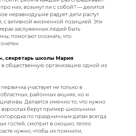
про них, возьмут ли с собой?
— делится
кое неравнодушие радует: дети растут
 с активной жизненной позицией. Эти
имерах заслуженных людей быть
ны, помогают осознать, что
очетен.
», секретарь школы Мария
 в общественную организацию одной из
 первичка участвует не только в
областных, районных акциях, но и
циативы. Делается именно то, что нужно
со взрослых берут пример школьники.
рогородка по праздничным датам всегда
х гостей, смотрит в окошко, тепло
расте нужно, чтобы их помнили,