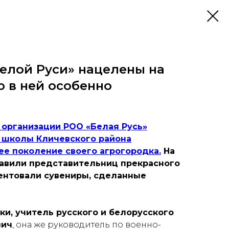
елой Руси» нацелены на
то в ней особенно
 организации РОО «Белая Русь»
 школы Кличевского района
е поколение своего агрогородка.
На
равили представительниц прекрасного
зентовали сувениры, сделанные
и, учитель русского и белорусского
вич
, она же руководитель по военно-