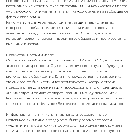
выходит на первый план. Участники дискуссии сошлись во мнении:
патриотизм не может быть декларативным. Он начинается с малого
— с глубокого понимания значения каждого элемента герба, цветов
флага и слов гимна.
Как отметили спикеры мероприятия, защита национальных
интересов в глобальном мире начинается именно здесь — с
уважения к государственным символам. Это тот фундамент,
который позволяет сохранять единство общества и противостоять
внешним вызовам.
Преемственность и диалог
Особенностью «Урока патриотизма» в ГГТУ им. П.О. Сухого стала
атмосфера искренности. Студенты технического вуза — будущая
инженерная и интеллектуальная элита страны — активно
включались в обсуждение. Для них государственная символика —
это символ стабильности и тех возможностей, которые страна
предоставляет для реализации профессионального потенциала.
«Такие встречи помогают стереть границы между поколениями.
Когда мы говорим о флаге или гимне, мы говорим о нашей общей
ответственности за будущее Беларуси»,
— отмечали организаторы.
Информационная гигиена и национальное достоинство
Отдельное внимание в ходе урока было уделено вопросам
«медиагигиены». В эпоху «информационного шума» важно уметь
отличать истинные ценности от навязанных извне конструктов.