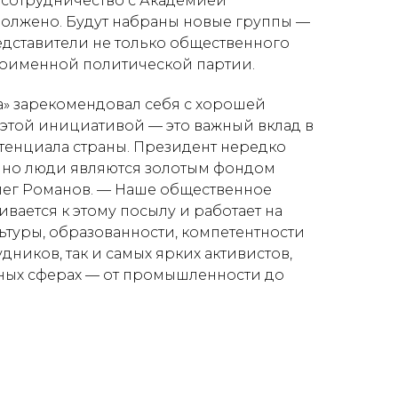
о сотрудничество с Академией
олжено. Будут набраны новые группы —
едставители не только общественного
ноименной политической партии.
ва» зарекомендовал себя с хорошей
этой инициативой — это важный вклад в
тенциала страны. Президент нередко
енно люди являются золотым фондом
лег Романов. —
Наше общественное
ается к этому посылу и работает на
туры, образованности, компетентности
удников, так и самых ярких активистов,
зных сферах — от промышленности до