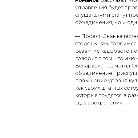
Романов
рассказал, чт
управления будет прод
слушателями станут пр
объединения, но и од
— Проект «Знак качест
стороны. Мы гордимся 
развитие кадрового по
говорит о том, что им
Беларуси,
— заметил О
объединение прислушив
повышение уровня куль
как своих штатных сотр
которые трудятся в ра
здравоохранения.