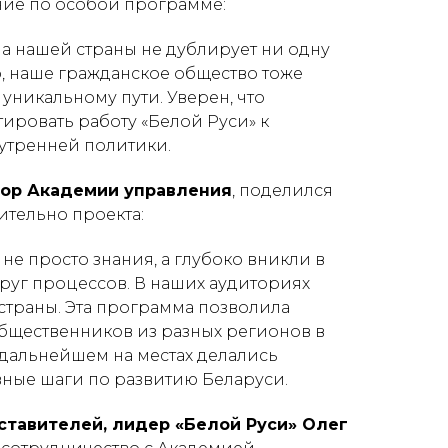
ние по особой программе:
а нашей страны не дублирует ни одну
о, наше гражданское общество тоже
уникальному пути. Уверен, что
тировать работу «Белой Руси» к
утренней политики.
тор Академии управления
, поделился
тельно проекта:
не просто знания, а глубоко вникли в
руг процессов. В наших аудиториях
траны. Эта программа позволила
бщественников из разных регионов в
 дальнейшем на местах делались
ные шаги по развитию Беларуси.
ставителей, лидер «Белой Руси» Олег