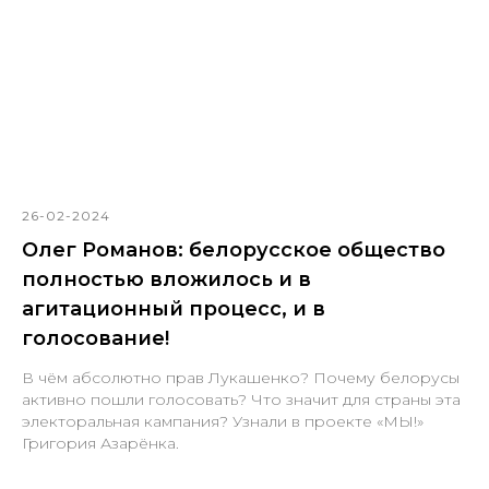
26-02-2024
Олег Романов: белорусское общество
полностью вложилось и в
агитационный процесс, и в
голосование!
В чём абсолютно прав Лукашенко? Почему белорусы
активно пошли голосовать? Что значит для страны эта
электоральная кампания? Узнали в проекте «МЫ!»
Григория Азарёнка.