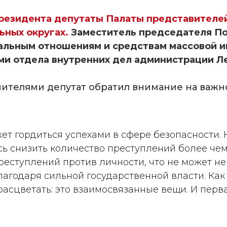
резидента депутаты Палаты представителе
льных округах.
Заместитель председателя По
нальным отношениям и средствам массовой 
ми отдела внутренних дел администрации Л
нителями депутат обратил внимание на важ
т гордиться успехами в сфере безопасности. Н
сь снизить количество преступлений более чем
реступлений против личности, что не может не
лагодаря сильной государственной власти. Как
расцветать: это взаимосвязанные вещи. И перв