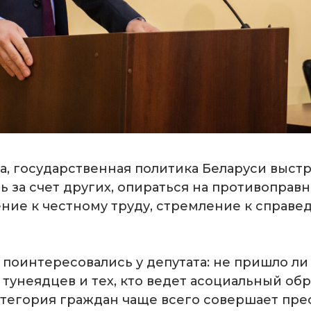
а, государственная политика Беларуси выстр
ь за счет других, опираться на противоправ
ение к честному труду, стремление к справе
поинтересовались у депутата: не пришло ли
 тунеядцев и тех, кто ведет асоциальный об
атегория граждан чаще всего совершает пре