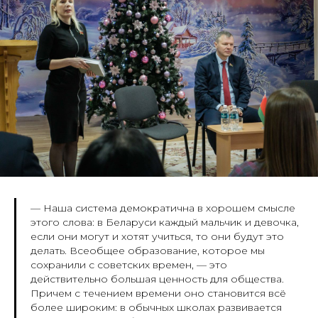
— Наша система демократична в хорошем смысле
этого слова: в Беларуси каждый мальчик и девочка,
если они могут и хотят учиться, то они будут это
делать. Всеобщее образование, которое мы
сохранили с советских времен, — это
действительно большая ценность для общества.
Причем с течением времени оно становится всё
более широким: в обычных школах развивается