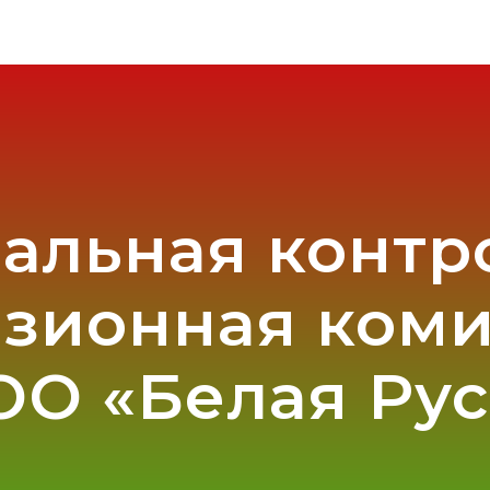
альная контр
зионная ком
ОО «Белая Рус