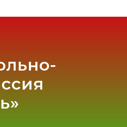
ольно-
иссия
ь»