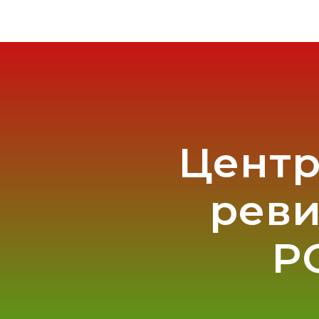
Центр
реви
Р