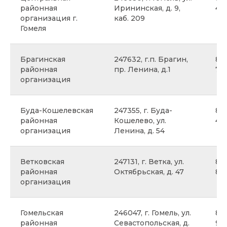
районная
Ирининская, д. 9,
43
организация г.
каб. 209
Гомеля
Брагинская
247632, г.п. Брагин,
8 0
районная
пр. Ленина, д.1
75
организация
Буда-Кошелевская
247355, г. Буда-
8 
районная
Кошелево, ул.
42 
организация
Ленина, д. 54
Ветковская
247131, г. Ветка, ул.
8 
районная
Октябрьская, д. 47
89
организация
Гомельская
246047, г. Гомель, ул.
8 0
районная
Севастопольская, д.
91