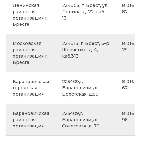
Ленинская
224005, г. Брест, ул.
8 016 25
районная
Ленина, д. 22, каб.
87
организация г.
13
Бреста
Московская
224013, г. Брест, б-р
8 016 25
районная
Шевченко, д. 4,
29
организация г.
каб.313
Бреста
Барановичская
225409,г.
8 016 3
городская
Барановичи,ул.
67
организация
Брестская, д.89
Барановичская
225409,г.
8 016 3
районная
Барановичи,ул.
98
организация
Советская, д. 79