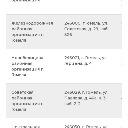
организация
8 0
80
Железнодорожная
246000, г.Гомель, ул.
8 0
районная
Советская, д. 29, каб.
08
организация г.
326
Гомеля
Новобелицкая
246021, г. Гомель, ул.
8 
районная
Герцена, д. 4
34
организация г.
Гомеля
Советская
246029, г. Гомель, ул.
8 0
районная
Павлова, д. 46а, к. 3,
40
организация г.
каб. 2-2
Гомеля
Центральная
246050, г. Гомель, ул.
8 