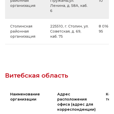
районная
Пружаны,ул.
10
организация
Ленина, д. 58А, каб.
6
Столинская
225510, г. Столин, ул.
8 016 55
районная
Советская, д. 69,
95
организация
каб. 75
Витебская область
Наименование
Адрес
Кон
организации
расположения
тел
офиса (адрес для
корреспонденции)