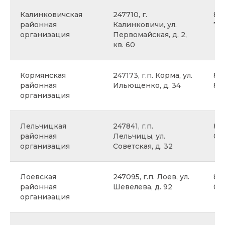
Калинковичская
247710, г.
8 
районная
Калинковичи, ул.
71
организация
Первомайская, д. 2,
кв. 60
Кормянская
247173, г.п. Корма, ул.
8 0
районная
Ильющенко, д. 34
80
организация
Лельчицкая
247841, г.п.
8 
районная
Лельчицы, ул.
08
организация
Советская, д. 32
Лоевская
247095, г.п. Лоев, ул.
8 
районная
Шевелева, д. 92
02 
организация