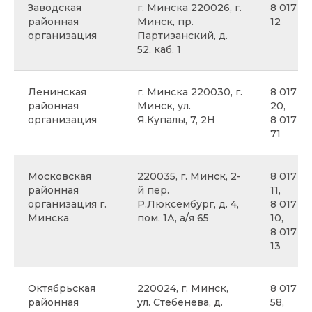
Заводская
г. Минска 220026, г.
8 017 25
районная
Минск, пр.
12
организация
Партизанский, д.
52, каб. 1
Ленинская
г. Минска 220030, г.
8 017 39
районная
Минск, ул.
20,
организация
Я.Купалы, 7, 2Н
8 017 3
71
Московская
220035, г. Минск, 2-
8 017 31
районная
й пер.
11,
организация г.
Р.Люксембург, д. 4,
8 017 31
Минска
пом. 1А, а/я 65
10,
8 017 31
13
Октябрьская
220024, г. Минск,
8 017 3
районная
ул. Стебенева, д.
58,