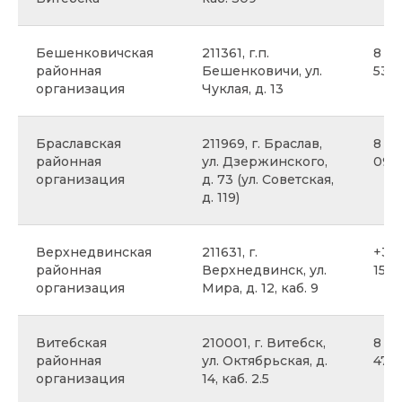
Бешенковичская
211361, г.п.
8 02
районная
Бешенковичи, ул.
53
организация
Чуклая, д. 13
Браславская
211969, г. Браслав,
8 02
районная
ул. Дзержинского,
09
организация
д. 73 (ул. Советская,
д. 119)
Верхнедвинская
211631, г.
+375
районная
Верхнедвинск, ул.
15 3
организация
Мира, д. 12, каб. 9
Витебская
210001, г. Витебск,
8 02
районная
ул. Октябрьская, д.
47-3
организация
14, каб. 2.5