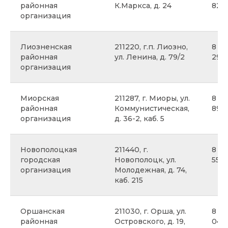
районная
К.Маркса, д. 24
82
организация
Лиозненская
211220, г.п. Лиозно,
8 02
районная
ул. Ленина, д. 79/2
29
организация
Миорская
211287, г. Миоры, ул.
8 02
районная
Коммунистическая,
89
организация
д. 36-2, каб. 5
Новополоцкая
211440, г.
8 02
городская
Новополоцк, ул.
55
организация
Молодежная, д. 74,
каб. 215
Оршанская
211030, г. Орша, ул.
8 02
районная
Островского, д. 19,
04