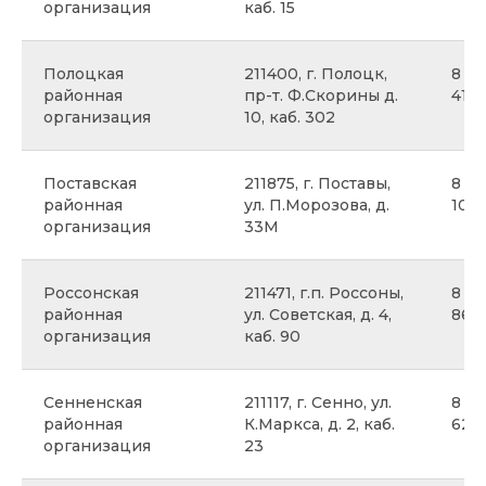
организация
каб. 15
Полоцкая
211400, г. Полоцк,
8 02
районная
пр-т. Ф.Скорины д.
41
организация
10, каб. 302
Поставская
211875, г. Поставы,
8 02
районная
ул. П.Морозова, д.
10
организация
33М
Россонская
211471, г.п. Россоны,
8 02
районная
ул. Советская, д. 4,
86
организация
каб. 90
Сенненская
211117, г. Сенно, ул.
8 02
районная
К.Маркса, д. 2, каб.
62
организация
23