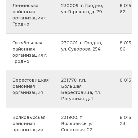
Ленинская
230009, г. Гродно,
8 015 25
районная
ул. Горького, д. 79
62
организация г.
Гродно
Октябрьская
230001, г. Гродно,
8 015 2
районная
ул. Суворова, 254
86
организация г.
Гродно
Берестовицкая
231778, г.п.
8 015 75
районная
Большая
организация
Берестовица, пл.
Ратушная, д. 1
Волковысская
231900, г.
8 015 12
районная
Волковыск, ул.
23
организация
Советская, 22