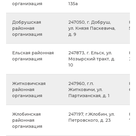
организация
135а
Добрушская
247050, г. Добруш,
8 
районная
ул. Князя Паскевича,
50
организация
д. 9
Ельская районная
247873, г. Ельск, ул.
8 
организация
Мозырский тракт, д.
24
10
Житковичская
247960, г.п.
8 0
районная
Житковичи, ул.
65
организация
Партизанская, д. 1
Жлобинская
247197, г.Жлобин, ул.
8 
районная
Петровского, д. 23
72
организация