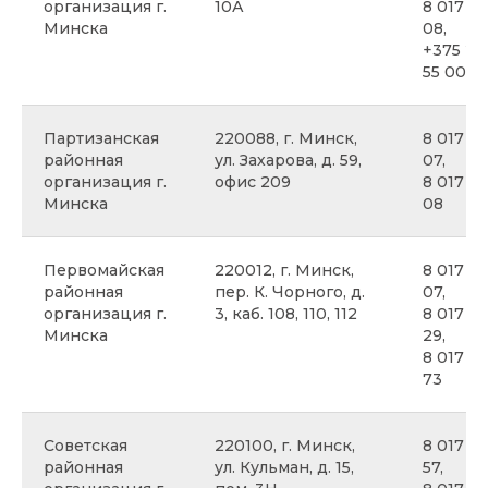
организация г.
10А
8 017 37
Минска
08,
+375 29
55 00
Партизанская
220088, г. Минск,
8 017 3
районная
ул. Захарова, д. 59,
07,
организация г.
офис 209
8 017 3
Минска
08
Первомайская
220012, г. Минск,
8 017 3
районная
пер. К. Чорного, д.
07,
организация г.
3, каб. 108, 110, 112
8 017 3
Минска
29,
8 017 35
73
Советская
220100, г. Минск,
8 017 3
районная
ул. Кульман, д. 15,
57,