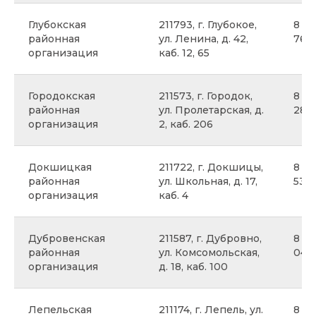
Глубокская
211793, г. Глубокое,
8 02
районная
ул. Ленина, д. 42,
76
организация
каб. 12, 65
Городокская
211573, г. Городок,
8 02
районная
ул. Пролетарская, д.
28
организация
2, каб. 206
Докшицкая
211722, г. Докшицы,
8 02
районная
ул. Школьная, д. 17,
53
организация
каб. 4
Дубровенская
211587, г. Дубровно,
8 02
районная
ул. Комсомольская,
04
организация
д. 18, каб. 100
Лепельская
211174, г. Лепель, ул.
8 02