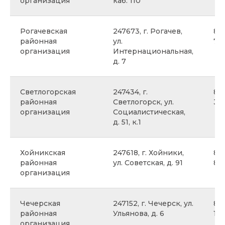
организация
каб. 110
Рогачевская
247673, г. Рогачев,
8 
районная
ул.
78
организация
Интернациональная,
д. 7
Светлогорская
247434, г.
8 
районная
Светлогорск, ул.
30 
организация
Социалистическая,
д. 51, к.1
Хойникская
247618, г. Хойники,
8 0
районная
ул. Советская, д. 91
80
организация
Чечерская
247152, г. Чечерск, ул.
8 
районная
Ульянова, д. 6
18
организация