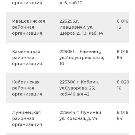
организация
д. 5, каб.10
Ивацевичская
225295,г.
8 016 45
районная
Ивацевичи, ул.
15
организация
Щорса, д. 13, каб. 14
Каменецкая
225051,г. Каменец,
8 016 31
районная
ул.Индустриальная,
84
организация
10
Кобринская
225306,г. Кобрин,
8 029 8
районная
ул.Суворова, 25,
16
организация
каб.416 а/я 42
Лунинецкая
225644,г. Лунинец,
8 016 47
районная
ул. Красная, д. 74
64
организация