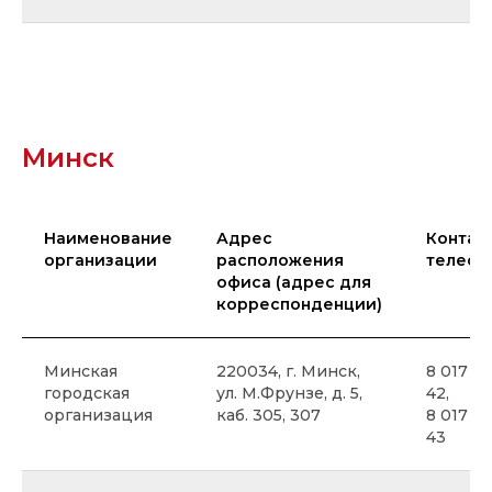
Минск
Наименование
Адрес
Контак
организации
расположения
телефо
офиса (адрес для
корреспонденции)
Минская
220034, г. Минск,
8 017 3
городская
ул. М.Фрунзе, д. 5,
42,
организация
каб. 305, 307
8 017 3
43