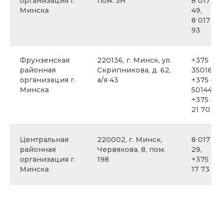
организация г.
пом. 3Н
8 017 3
Минска
49,
8 017 3
93
Фрунзенская
220136, г. Минск, ул.
+375 29
районная
Скрипникова, д. 62,
3501638
организация г.
а/я 43
+375 44
Минска
5014406
+375 44
21 70
Центральная
220002, г. Минск,
8 017 37
районная
Червякова, 8, пом.
29,
организация г.
198
+375 33
Минска
17 73