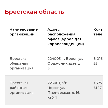
Брестская область
Наименование
Адрес
Контак
организации
расположения
телефо
офиса (адрес для
корреспонденции)
Брестская
224005, г. Брест, ул.
8 016 25
областная
Орджоникидзе, д.
55
организация
3
Брестская
225001, а/г
+375 29
районная
Черни,ул.
61 17
организация
Пионерская, д. 16,
каб. 1