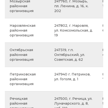
Мозырская
247760, г. Мозырь,
8 
районная
пл. Ленина, д. 16, к.
13
организация
202
Наровлянская
247802, г. Наровля,
8 0
районная
ул. Комсомольская, д.
61
организация
19
Октябрьская
247319, г.п.
8 
районная
Октябрьский, ул.
47
организация
Советская, д. 62
Петриковская
247940 г. Петриков,
8 
районная
ул. Гоголя, д. 1
70
организация
Речицкая
247500, г. Речица, ул.
8 
районная
Луначарского, д. 8,
95 