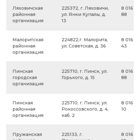
Ляховичская
225372, г. Ляховичи,
8 016 33
районная
ул. Янки Купалы, д.
88
организация
13
Малоритская
224822,г. Малорита,
8 016 51
районная
ул. Советская, д. 36
43
организация
Пинская
225710, г. Пинск, ул.
8 016 53
городская
Горького, д. 15
88
организация
Пинская
225710, г. Пинск, ул.
8 016 5
районная
Рокоссовского, д. 4,
10
организация
каб. 2
Пружанская
225133, г.
8 016 3