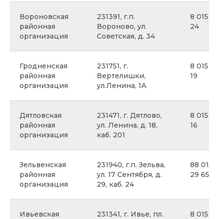
Вороновская
231391, г.п.
8 015 9
районная
Вороново, ул.
24
организация
Советская, д. 34
Гродненская
231751, г.
8 015 2
районная
Вертелишки,
19
организация
ул.Ленина, 1А
Дятловская
231471, г. Дятлово,
8 015 63
районная
ул. Ленина, д. 18,
16
организация
каб. 201
Зельвенская
231940, г.п. Зельва,
88 015 
районная
ул. 17 Сентября, д.
29 65
организация
29, каб. 24
Ивьевская
231341, г. Ивье, пл.
8 015 9