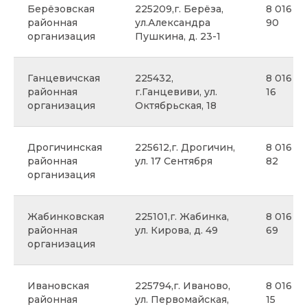
Берёзовская
225209,г. Берёза,
8 016 4
районная
ул.Александра
90
организация
Пушкина, д. 23-1
Ганцевичская
225432,
8 016 46
районная
г.Ганцевиви, ул.
16
организация
Октябрьская, 18
Дрогичинская
225612,г. Дрогичин,
8 016 44
районная
ул. 17 Сентября
82
организация
Жабинковская
225101,г. Жабинка,
8 016 41
районная
ул. Кирова, д. 49
69
организация
Ивановская
225794,г. Иваново,
8 016 52
районная
ул. Первомайская,
15