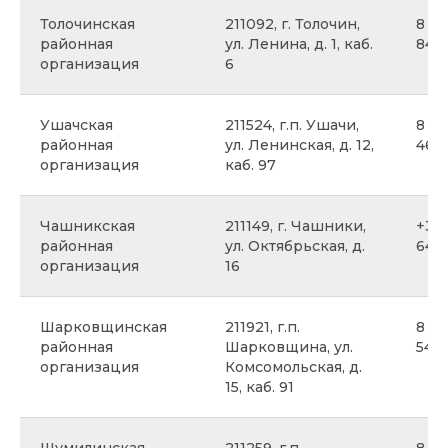
Толочинская
211092, г. Толочин,
8 02
районная
ул. Ленина, д. 1, каб.
84
организация
6
Ушачская
211524, г.п. Ушачи,
8 02
районная
ул. Ленинская, д. 12,
46
организация
каб. 97
Чашникская
211149, г. Чашники,
+375
районная
ул. Октябрьская, д.
64 1
организация
16
Шарковщинская
211921, г.п.
8 02
районная
Шарковщина, ул.
546
организация
Комсомольская, д.
15, каб. 91