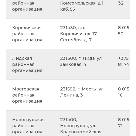
районная
Комсомольская, д.1,
32
организация
каб. 55
Кореличская
231430, г.п.
8 015 9
районная
Кореличи, пл. 17
50
организация
Сентября, д. 7
Лидская
231300, г. Лида, ул.
+375 29
районная
Замковая, 4
81 74
организация
Мостовская
231592, г. Мосты, ул.
8 015 15
районная
Ленина, 3
16
организация
Новогрудская
231400, г.
8 015 97
районная
Новогрудок, ул.
71
организация
Красноармейская,