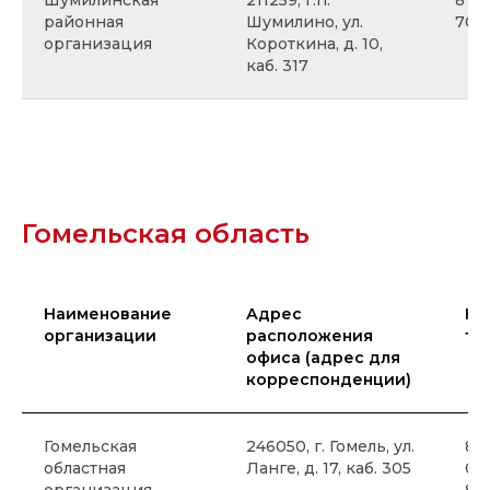
Шумилинская
211259, г.п.
8 02
районная
Шумилино, ул.
70 1
организация
Короткина, д. 10,
каб. 317
Гомельская область
Наименование
Адрес
Ко
организации
расположения
те
офиса (адрес для
корреспонденции)
Гомельская
246050, г. Гомель, ул.
8 0
областная
Ланге, д. 17, каб. 305
00